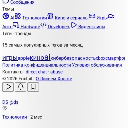
Сообщения
Темы
AI
Технологии
Кино и сериалы
Игры
Авто
Hardware
Developers
Видеоклипы
Теги - тренды
15 самых популярных тегов за месяц
ai
игры
кино
apple
кибербезопасность
xbox
смартфон
Политика конфиденциальности
Условия обслуживания
Контакты:
direct chat
·
abuse
© 2026 Foxtail ·
О Лисьем Хвосте
DS
@ds
Технологии
·
2 мес