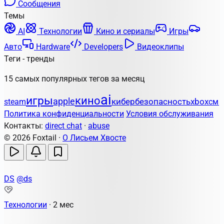
Сообщения
Темы
AI
Технологии
Кино и сериалы
Игры
Авто
Hardware
Developers
Видеоклипы
Теги - тренды
15 самых популярных тегов за месяц
ai
игры
кино
apple
кибербезопасность
xbox
steam
сма
Политика конфиденциальности
Условия обслуживания
Контакты:
direct chat
·
abuse
© 2026 Foxtail ·
О Лисьем Хвосте
DS
@ds
Технологии
·
2 мес