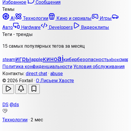
Избранное
Сообщения
Темы
AI
Технологии
Кино и сериалы
Игры
Авто
Hardware
Developers
Видеоклипы
Теги - тренды
15 самых популярных тегов за месяц
ai
игры
кино
apple
кибербезопасность
steam
смар
xbox
Политика конфиденциальности
Условия обслуживания
Контакты:
direct chat
·
abuse
© 2026 Foxtail ·
О Лисьем Хвосте
DS
@ds
Технологии
·
2 мес