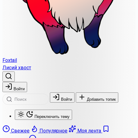
Foxtail
Лисий хвост
Войти
Войти
Добавить топик
Переключить тему
Свежее
Популярное
Моя лента