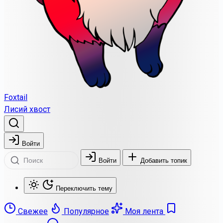
Foxtail
Лисий хвост
Войти
Войти
Добавить топик
Переключить тему
Свежее
Популярное
Моя лента