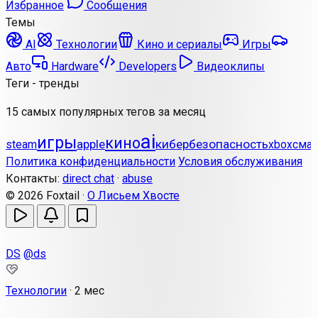
Избранное
Сообщения
Темы
AI
Технологии
Кино и сериалы
Игры
Авто
Hardware
Developers
Видеоклипы
Теги - тренды
15 самых популярных тегов за месяц
ai
игры
кино
apple
кибербезопасность
steam
xbox
сма
Политика конфиденциальности
Условия обслуживания
Контакты:
direct chat
·
abuse
© 2026 Foxtail ·
О Лисьем Хвосте
DS
@ds
Технологии
·
2 мес