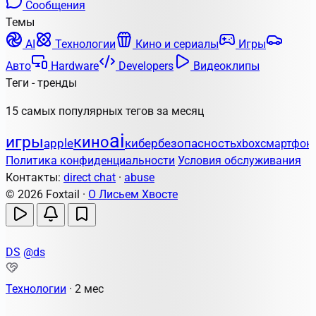
Сообщения
Темы
AI
Технологии
Кино и сериалы
Игры
Авто
Hardware
Developers
Видеоклипы
Теги - тренды
15 самых популярных тегов за месяц
ai
игры
кино
apple
кибербезопасность
xbox
смартфон
Политика конфиденциальности
Условия обслуживания
Контакты:
direct chat
·
abuse
© 2026 Foxtail ·
О Лисьем Хвосте
DS
@ds
Технологии
·
2 мес