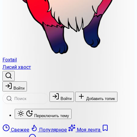
Foxtail
Лисий хвост
Войти
Войти
Добавить топик
Переключить тему
Свежее
Популярное
Моя лента