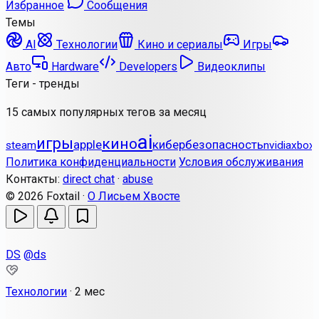
Избранное
Сообщения
Темы
AI
Технологии
Кино и сериалы
Игры
Авто
Hardware
Developers
Видеоклипы
Теги - тренды
15 самых популярных тегов за месяц
ai
игры
кино
apple
кибербезопасность
steam
nvidia
xbox
Политика конфиденциальности
Условия обслуживания
Контакты:
direct chat
·
abuse
© 2026 Foxtail ·
О Лисьем Хвосте
DS
@ds
Технологии
·
2 мес