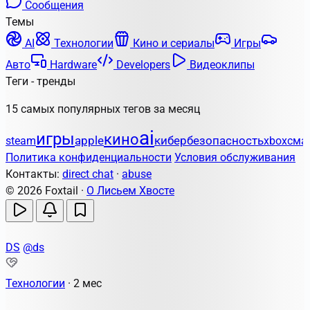
Сообщения
Темы
AI
Технологии
Кино и сериалы
Игры
Авто
Hardware
Developers
Видеоклипы
Теги - тренды
15 самых популярных тегов за месяц
ai
игры
кино
apple
кибербезопасность
steam
xbox
сма
Политика конфиденциальности
Условия обслуживания
Контакты:
direct chat
·
abuse
© 2026 Foxtail ·
О Лисьем Хвосте
DS
@ds
Технологии
·
2 мес