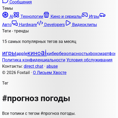
Сообщения
Темы
AI
Технологии
Кино и сериалы
Игры
Авто
Hardware
Developers
Видеоклипы
Теги - тренды
15 самых популярных тегов за месяц
ai
игры
кино
apple
кибербезопасность
xbox
смартфон
Политика конфиденциальности
Условия обслуживания
Контакты:
direct chat
·
abuse
© 2026 Foxtail ·
О Лисьем Хвосте
Тег
#прогноз погоды
Все топики с тегом #прогноз погоды.