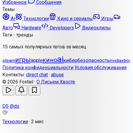
Избранное
Сообщения
Темы
AI
Технологии
Кино и сериалы
Игры
Авто
Hardware
Developers
Видеоклипы
Теги - тренды
15 самых популярных тегов за месяц
ai
игры
кино
apple
кибербезопасность
steam
nvidia
xbox
Политика конфиденциальности
Условия обслуживания
Контакты:
direct chat
·
abuse
© 2026 Foxtail ·
О Лисьем Хвосте
DS
@ds
Технологии
·
2 мес