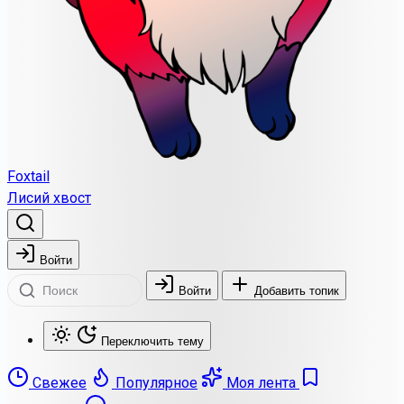
Foxtail
Лисий хвост
Войти
Войти
Добавить топик
Переключить тему
Свежее
Популярное
Моя лента