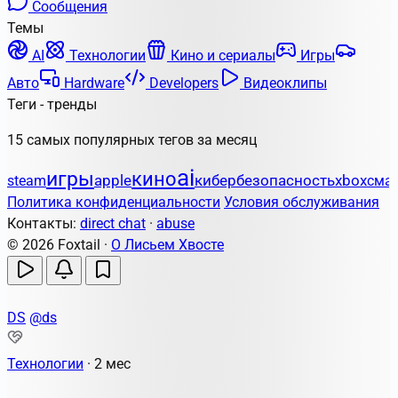
Сообщения
Темы
AI
Технологии
Кино и сериалы
Игры
Авто
Hardware
Developers
Видеоклипы
Теги - тренды
15 самых популярных тегов за месяц
ai
игры
кино
apple
кибербезопасность
steam
xbox
сма
Политика конфиденциальности
Условия обслуживания
Контакты:
direct chat
·
abuse
© 2026 Foxtail ·
О Лисьем Хвосте
DS
@ds
Технологии
·
2 мес