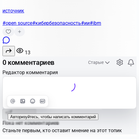
источник
#open source
#кибербезопасность
#ии
#ibm
13
0 комментариев
Старые
Редактор комментария
Улучшить
Text
Отправить
Авторизуйтесь, чтобы написать комментарий
Пока нет комментариев
Станьте первым, кто оставит мнение на этот топик