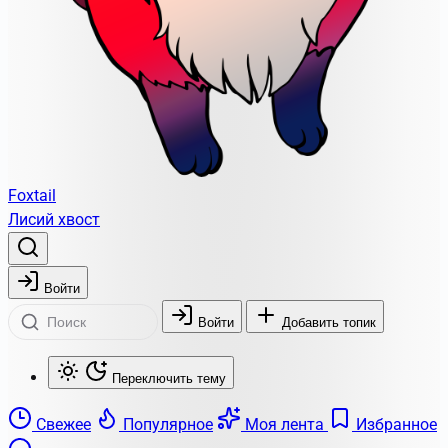
Foxtail
Лисий хвост
Войти
Войти
Добавить топик
Переключить тему
Свежее
Популярное
Моя лента
Избранное