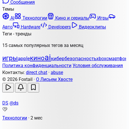
Сообщения
Темы
AI
Технологии
Кино и сериалы
Игры
Авто
Hardware
Developers
Видеоклипы
Теги - тренды
15 самых популярных тегов за месяц
ai
игры
кино
apple
кибербезопасность
xbox
смартфон
Политика конфиденциальности
Условия обслуживания
Контакты:
direct chat
·
abuse
© 2026 Foxtail ·
О Лисьем Хвосте
DS
@ds
Технологии
·
2 мес