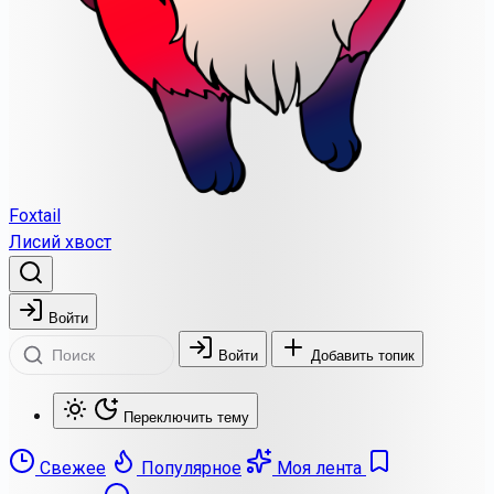
Foxtail
Лисий хвост
Войти
Войти
Добавить топик
Переключить тему
Свежее
Популярное
Моя лента