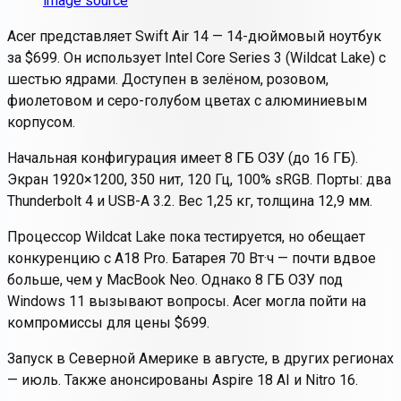
image source
Acer представляет Swift Air 14 — 14-дюймовый ноутбук
за $699. Он использует Intel Core Series 3 (Wildcat Lake) с
шестью ядрами. Доступен в зелёном, розовом,
фиолетовом и серо-голубом цветах с алюминиевым
корпусом.
Начальная конфигурация имеет 8 ГБ ОЗУ (до 16 ГБ).
Экран 1920×1200, 350 нит, 120 Гц, 100% sRGB. Порты: два
Thunderbolt 4 и USB-A 3.2. Вес 1,25 кг, толщина 12,9 мм.
Процессор Wildcat Lake пока тестируется, но обещает
конкуренцию с A18 Pro. Батарея 70 Вт·ч — почти вдвое
больше, чем у MacBook Neo. Однако 8 ГБ ОЗУ под
Windows 11 вызывают вопросы. Acer могла пойти на
компромиссы для цены $699.
Запуск в Северной Америке в августе, в других регионах
— июль. Также анонсированы Aspire 18 AI и Nitro 16.