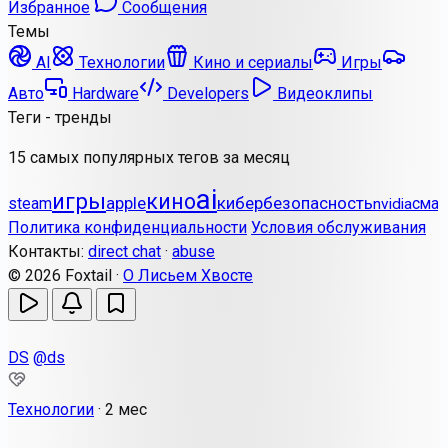
Избранное
Сообщения
Темы
AI
Технологии
Кино и сериалы
Игры
Авто
Hardware
Developers
Видеоклипы
Теги - тренды
15 самых популярных тегов за месяц
ai
игры
кино
apple
кибербезопасность
steam
смар
nvidia
Политика конфиденциальности
Условия обслуживания
Контакты:
direct chat
·
abuse
© 2026 Foxtail ·
О Лисьем Хвосте
DS
@ds
Технологии
·
2 мес