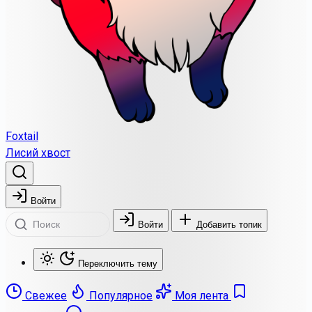
Foxtail
Лисий хвост
Войти
Войти
Добавить топик
Переключить тему
Свежее
Популярное
Моя лента