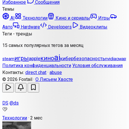
Избранное
Сообщения
Темы
AI
Технологии
Кино и сериалы
Игры
Авто
Hardware
Developers
Видеоклипы
Теги - тренды
15 самых популярных тегов за месяц
ai
игры
кино
apple
кибербезопасность
steam
nvidia
смарт
Политика конфиденциальности
Условия обслуживания
Контакты:
direct chat
·
abuse
© 2026 Foxtail ·
О Лисьем Хвосте
DS
@ds
Технологии
·
2 мес