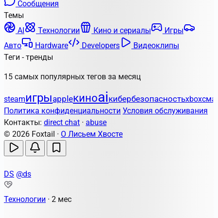
Сообщения
Темы
AI
Технологии
Кино и сериалы
Игры
Авто
Hardware
Developers
Видеоклипы
Теги - тренды
15 самых популярных тегов за месяц
ai
игры
кино
apple
кибербезопасность
steam
xbox
сма
Политика конфиденциальности
Условия обслуживания
Контакты:
direct chat
·
abuse
© 2026 Foxtail ·
О Лисьем Хвосте
DS
@ds
Технологии
·
2 мес