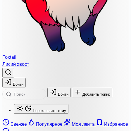
Foxtail
Лисий хвост
Войти
Войти
Добавить топик
Переключить тему
Свежее
Популярное
Моя лента
Избранное