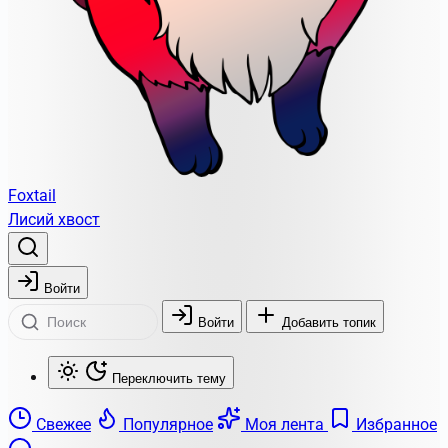
Foxtail
Лисий хвост
Войти
Войти
Добавить топик
Переключить тему
Свежее
Популярное
Моя лента
Избранное