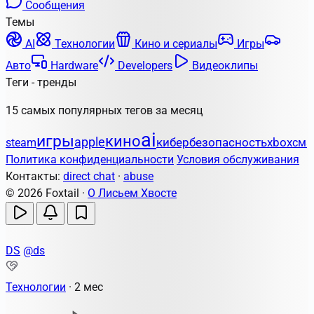
Сообщения
Темы
AI
Технологии
Кино и сериалы
Игры
Авто
Hardware
Developers
Видеоклипы
Теги - тренды
15 самых популярных тегов за месяц
ai
игры
кино
apple
кибербезопасность
steam
xbox
сма
Политика конфиденциальности
Условия обслуживания
Контакты:
direct chat
·
abuse
© 2026 Foxtail ·
О Лисьем Хвосте
DS
@ds
Технологии
·
2 мес