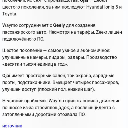
поколении, но снят с производства.
Ojai
— дебют
шестого поколения, за ним последуют Hyundai Ioniq 5 и
Toyota.
Waymo сотрудничает с
Geely
для создания
пассажирского авто. Несмотря на тарифы, Zeekr лишён
подключённого ПО.
Шестое поколение — самое умное и экономичное:
улучшенные камеры, лидары, радары. Производство
«десятки тысяч единиц в год».
Ojai
имеет просторный салон, три экрана, зарядные
порты, подстаканники. Вмещает четырёх пассажиров,
улучшен доступ (плоский пол, низкий шаг).
Недавние проблемы: Waymo приостановила движение
по шоссе из-за стройплощадок, а после инцидента с
затопленными дорогами отозвала ПО.
источник