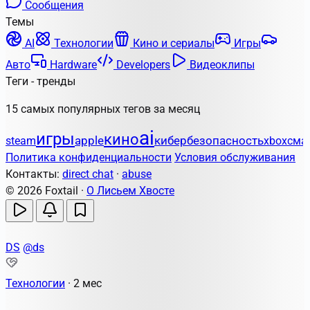
Сообщения
Темы
AI
Технологии
Кино и сериалы
Игры
Авто
Hardware
Developers
Видеоклипы
Теги - тренды
15 самых популярных тегов за месяц
ai
игры
кино
apple
кибербезопасность
steam
xbox
сма
Политика конфиденциальности
Условия обслуживания
Контакты:
direct chat
·
abuse
© 2026 Foxtail ·
О Лисьем Хвосте
DS
@ds
Технологии
·
2 мес