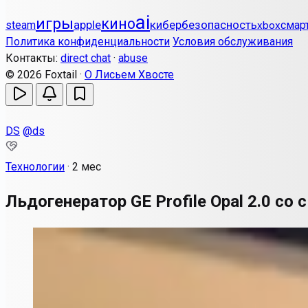
ai
игры
кино
apple
кибербезопасность
steam
смар
xbox
Политика конфиденциальности
Условия обслуживания
Контакты:
direct chat
·
abuse
© 2026 Foxtail ·
О Лисьем Хвосте
DS
@ds
Технологии
·
2 мес
Льдогенератор GE Profile Opal 2.0 со