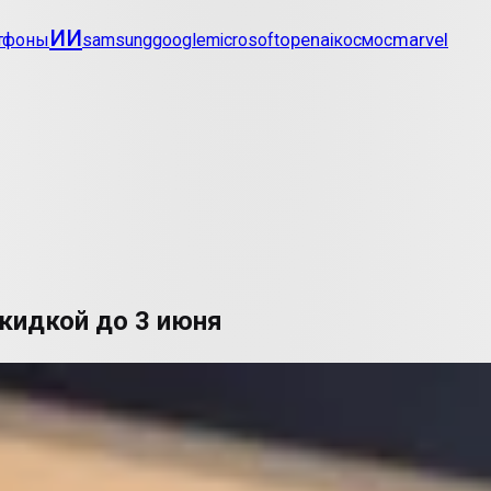
ии
openai
marvel
тфоны
samsung
google
microsoft
космос
 скидкой до 3 июня