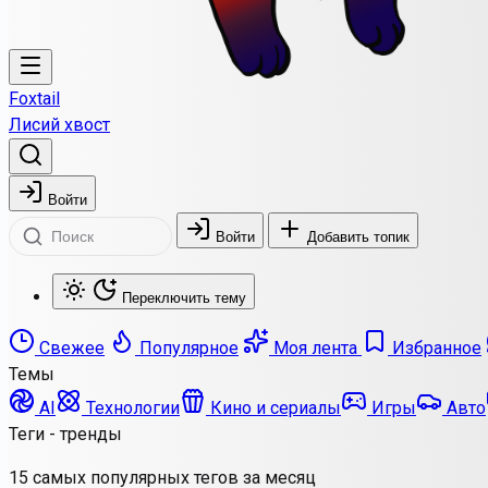
Foxtail
Лисий хвост
Войти
Войти
Добавить топик
Переключить тему
Свежее
Популярное
Моя лента
Избранное
Темы
AI
Технологии
Кино и сериалы
Игры
Авто
Теги - тренды
15 самых популярных тегов за месяц