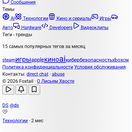
Сообщения
Темы
AI
Технологии
Кино и сериалы
Игры
Авто
Hardware
Developers
Видеоклипы
Теги - тренды
15 самых популярных тегов за месяц
ai
игры
кино
apple
кибербезопасность
xbox
steam
сма
Политика конфиденциальности
Условия обслуживания
Контакты:
direct chat
·
abuse
© 2026 Foxtail ·
О Лисьем Хвосте
DS
@ds
Технологии
·
2 мес