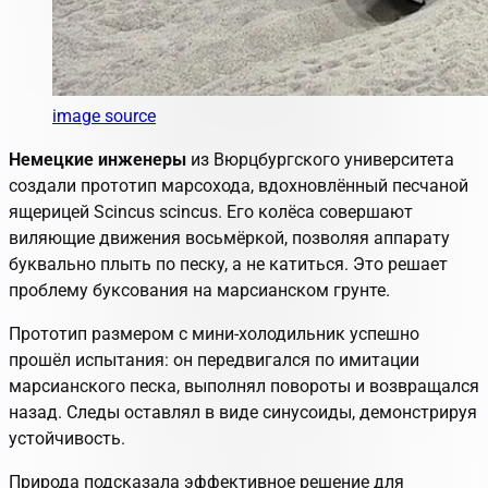
image source
Немецкие инженеры
из Вюрцбургского университета
создали прототип марсохода, вдохновлённый песчаной
ящерицей
Scincus scincus
. Его колёса совершают
виляющие движения восьмёркой, позволяя аппарату
буквально
плыть
по песку, а не катиться. Это решает
проблему буксования на марсианском грунте.
Прототип размером с мини-холодильник успешно
прошёл испытания: он передвигался по имитации
марсианского песка, выполнял повороты и возвращался
назад. Следы оставлял в виде синусоиды, демонстрируя
устойчивость.
Природа подсказала эффективное решение для