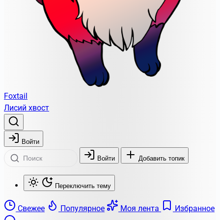
Foxtail
Лисий хвост
Войти
Войти
Добавить топик
Переключить тему
Свежее
Популярное
Моя лента
Избранное