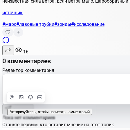
неизвестная сила ветра. Если ветра мало, шарообразный
источник
#марс
#лавовые трубки
#зонды
#исследование
16
0 комментариев
Редактор комментария
Улучшить
Text
Отправить
Авторизуйтесь, чтобы написать комментарий
Пока нет комментариев
Станьте первым, кто оставит мнение на этот топик