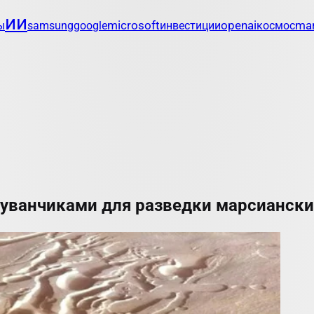
ии
openai
mar
ы
samsung
google
microsoft
инвестиции
космос
уванчиками для разведки марсианск