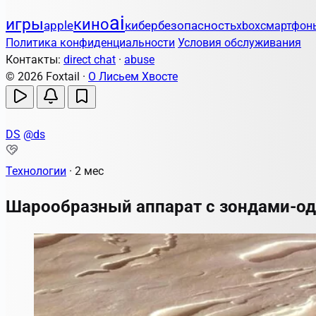
ai
игры
кино
apple
кибербезопасность
xbox
смартфон
Политика конфиденциальности
Условия обслуживания
Контакты:
direct chat
·
abuse
© 2026 Foxtail ·
О Лисьем Хвосте
DS
@ds
Технологии
·
2 мес
Шарообразный аппарат с зондами-од