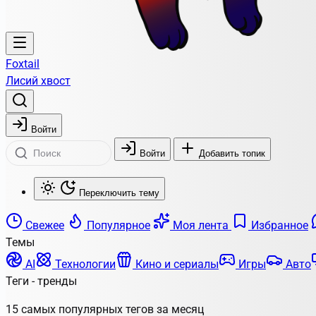
Foxtail
Лисий хвост
Войти
Войти
Добавить топик
Переключить тему
Свежее
Популярное
Моя лента
Избранное
Темы
AI
Технологии
Кино и сериалы
Игры
Авто
Теги - тренды
15 самых популярных тегов за месяц