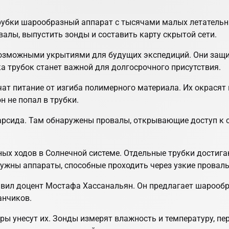
убки шарообразный аппарат с тысячами малых летательны
алы, выпустить зонды и составить карту скрытой сети.
озможными укрытиями для будущих экспедиций. Они защит
ка трубок станет важной для долгосрочного присутствия.
чат питание от изгиба полимерного материала. Их окрасят
 он не попал в трубки.
арсида. Там обнаружены провалы, открывающие доступ к с
ых ходов в Солнечной системе. Отдельные трубки достига
жны аппараты, способные проходить через узкие провалы 
явил доцент Мостафа Хассанальян. Он предлагает шарооб
анчиков.
ы унесут их. Зонды измерят влажность и температуру, пер