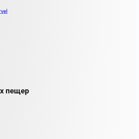
vel
их пещер