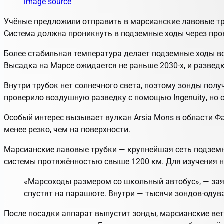
image source
Учёные предложили отправить в марсианские лавовые тр
Система должна проникнуть в подземные ходы через пров
Более стабильная температура делает подземные ходы в
Высадка на Марсе ожидается не раньше 2030-х, и развед
Внутри трубок нет солнечного света, поэтому зонды полу
проверило воздушную разведку с помощью
Ingenuity
, но
Особый интерес вызывает вулкан
Arsia Mons
в области Ф
менее резко, чем на поверхности.
Марсианские лавовые трубки — крупнейшая сеть подземн
системы протяжённостью свыше 1200 км. Для изучения ну
«Марсоходы размером со школьный автобус», — за
спустят на парашюте. Внутри — тысячи зондов-одув
После посадки аппарат выпустит зонды, марсианские ветр