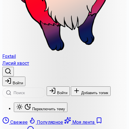
Foxtail
Лисий хвост
Войти
Войти
Добавить топик
Переключить тему
Свежее
Популярное
Моя лента