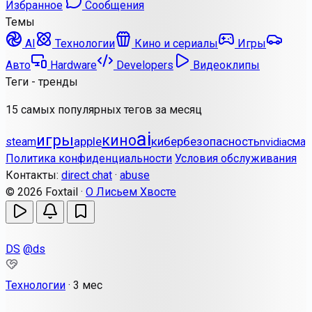
Избранное
Сообщения
Темы
AI
Технологии
Кино и сериалы
Игры
Авто
Hardware
Developers
Видеоклипы
Теги - тренды
15 самых популярных тегов за месяц
ai
игры
кино
apple
кибербезопасность
steam
смар
nvidia
Политика конфиденциальности
Условия обслуживания
Контакты:
direct chat
·
abuse
© 2026 Foxtail ·
О Лисьем Хвосте
DS
@ds
Технологии
·
3 мес