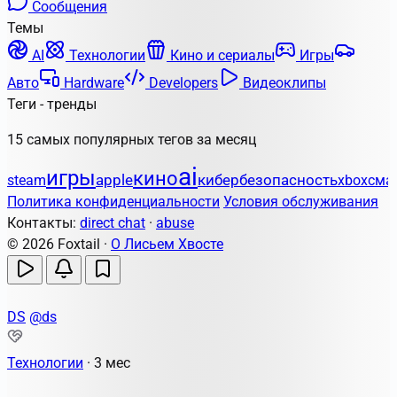
Сообщения
Темы
AI
Технологии
Кино и сериалы
Игры
Авто
Hardware
Developers
Видеоклипы
Теги - тренды
15 самых популярных тегов за месяц
ai
игры
кино
apple
кибербезопасность
steam
xbox
сма
Политика конфиденциальности
Условия обслуживания
Контакты:
direct chat
·
abuse
© 2026 Foxtail ·
О Лисьем Хвосте
DS
@ds
Технологии
·
3 мес