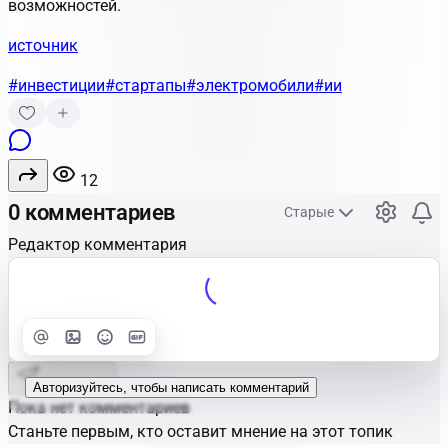
возможностей.
источник
#инвестиции
#стартапы
#электромобили
#ии
12
0 комментариев
Старые
Редактор комментария
Улучшить
Text
Отправить
Авторизуйтесь, чтобы написать комментарий
Пока нет комментариев
Станьте первым, кто оставит мнение на этот топик