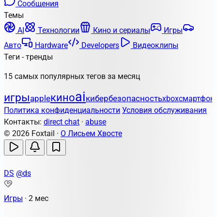
Сообщения
Темы
AI
Технологии
Кино и сериалы
Игры
Авто
Hardware
Developers
Видеоклипы
Теги - тренды
15 самых популярных тегов за месяц
ai
игры
кино
apple
кибербезопасность
xbox
смартфон
Политика конфиденциальности
Условия обслуживания
Контакты:
direct chat
·
abuse
© 2026 Foxtail ·
О Лисьем Хвосте
DS
@ds
Игры
·
2 мес