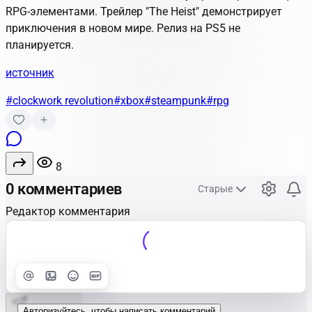
RPG-элементами. Трейлер "The Heist" демонстрирует
приключения в новом мире. Релиз на PS5 не
планируется.
источник
#clockwork revolution
#xbox
#steampunk
#rpg
8
0 комментариев
Старые
Редактор комментария
Улучшить
Text
Отправить
Авторизуйтесь, чтобы написать комментарий