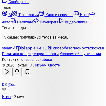
Сообщения
Темы
AI
Технологии
Кино и сериалы
Игры
Авто
Hardware
Developers
Видеоклипы
Теги - тренды
15 самых популярных тегов за месяц
ai
игры
кино
apple
кибербезопасность
steam
xbox
сма
Политика конфиденциальности
Условия обслуживания
Контакты:
direct chat
·
abuse
© 2026 Foxtail ·
О Лисьем Хвосте
DS
@ds
Игры
·
2 мес