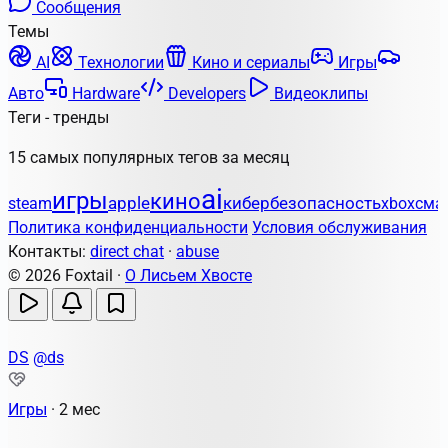
Сообщения
Темы
AI
Технологии
Кино и сериалы
Игры
Авто
Hardware
Developers
Видеоклипы
Теги - тренды
15 самых популярных тегов за месяц
ai
игры
кино
apple
кибербезопасность
steam
xbox
сма
Политика конфиденциальности
Условия обслуживания
Контакты:
direct chat
·
abuse
© 2026 Foxtail ·
О Лисьем Хвосте
DS
@ds
Игры
·
2 мес