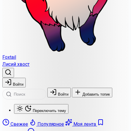
Foxtail
Лисий хвост
Войти
Войти
Добавить топик
Переключить тему
Свежее
Популярное
Моя лента