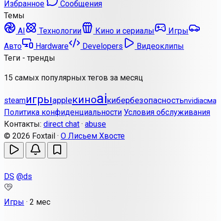
Избранное
Сообщения
Темы
AI
Технологии
Кино и сериалы
Игры
Авто
Hardware
Developers
Видеоклипы
Теги - тренды
15 самых популярных тегов за месяц
ai
игры
кино
apple
кибербезопасность
steam
nvidia
смар
Политика конфиденциальности
Условия обслуживания
Контакты:
direct chat
·
abuse
© 2026 Foxtail ·
О Лисьем Хвосте
DS
@ds
Игры
·
2 мес