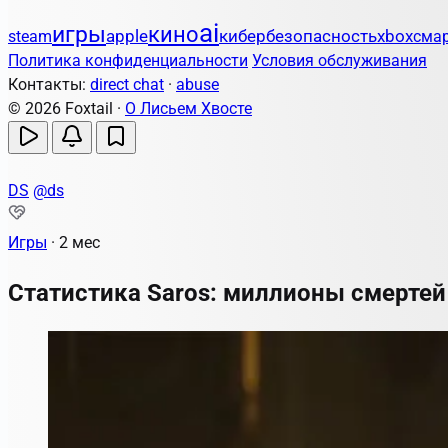
ai
игры
кино
apple
кибербезопасность
steam
xbox
сма
Политика конфиденциальности
Условия обслуживания
Контакты:
direct chat
·
abuse
© 2026 Foxtail ·
О Лисьем Хвосте
DS
@ds
Игры
·
2 мес
Статистика Saros: миллионы смертей