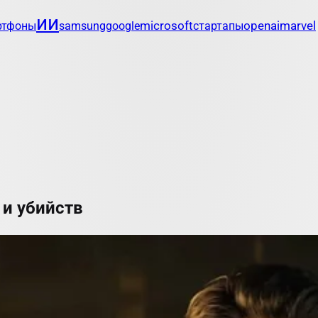
ии
microsoft
openai
marvel
ртфоны
samsung
google
стартапы
 и убийств