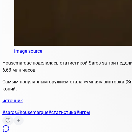
image source
Housemarque поделилась статистикой Saros за три недели
6,63 млн часов.
Самым популярным оружием стала «умная» винтовка (Smart
копий.
источник
#saros
#housemarque
#статистика
#игры