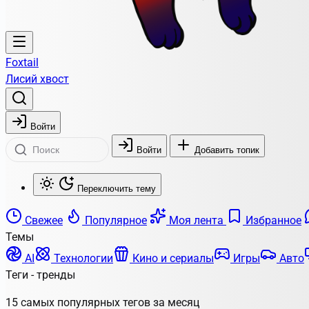
Foxtail
Лисий хвост
Войти
Войти
Добавить топик
Переключить тему
Свежее
Популярное
Моя лента
Избранное
Темы
AI
Технологии
Кино и сериалы
Игры
Авто
Теги - тренды
15 самых популярных тегов за месяц