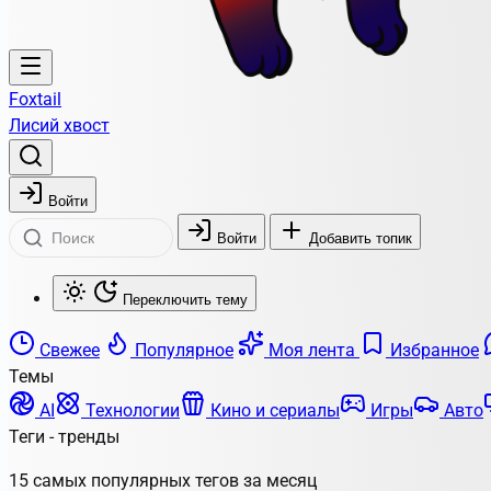
Foxtail
Лисий хвост
Войти
Войти
Добавить топик
Переключить тему
Свежее
Популярное
Моя лента
Избранное
Темы
AI
Технологии
Кино и сериалы
Игры
Авто
Теги - тренды
15 самых популярных тегов за месяц