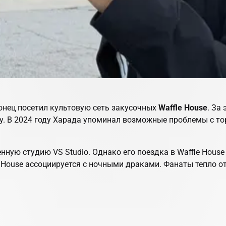
конец посетил культовую сеть закусочных
Waffle House
. За
гру. В 2024 году Харада упоминал возможные проблемы с т
венную студию
VS Studio
. Однако его поездка в Waffle Hous
le House ассоциируется с ночными драками. Фанаты тепло о