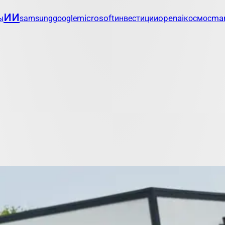
ии
openai
mar
ы
samsung
google
microsoft
инвестиции
космос