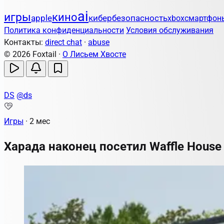
ai
игры
кино
apple
кибербезопасность
xbox
смартфон
Политика конфиденциальности
Условия обслуживания
Контакты:
direct chat
·
abuse
© 2026 Foxtail ·
О Лисьем Хвосте
DS
@ds
Игры
·
2 мес
Харада наконец посетил Waffle House