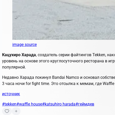
image source
Кацухиро Харада
, создатель серии файтингов
Tekken
, на
уровень на основе этого круглосуточного ресторана в и
популярной.
Недавно Харада покинул Bandai Namco и основал собст
3 часа ночи
for fight time
. Это отсылка к мемам, где Waff
источник
#tekken
#waffle house
#katsuhiro harada
#геймдев