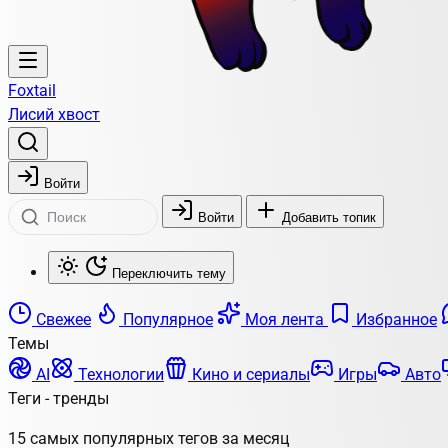
Foxtail
Лисий хвост
Войти
Войти
Добавить топик
Переключить тему
Свежее
Популярное
Моя лента
Избранное
Темы
AI
Технологии
Кино и сериалы
Игры
Авто
Теги - тренды
15 самых популярных тегов за месяц