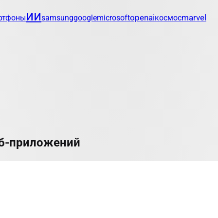
ии
openai
marvel
ртфоны
samsung
google
microsoft
космос
веб-приложений