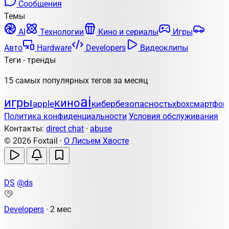
Сообщения
Темы
AI
Технологии
Кино и сериалы
Игры
Авто
Hardware
Developers
Видеоклипы
Теги - тренды
15 самых популярных тегов за месяц
ai
игры
кино
apple
кибербезопасность
xbox
смартфон
Политика конфиденциальности
Условия обслуживания
Контакты:
direct chat
·
abuse
© 2026 Foxtail ·
О Лисьем Хвосте
DS
@ds
Developers
·
2 мес