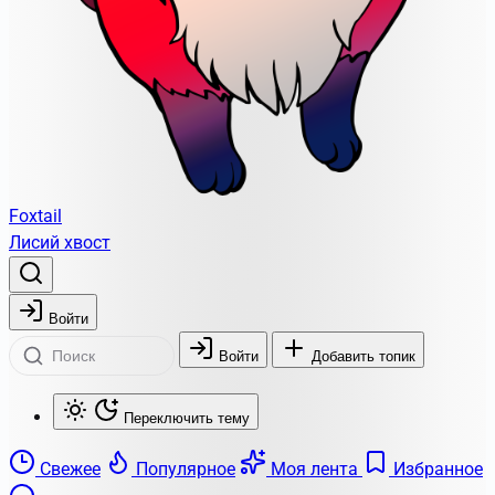
Foxtail
Лисий хвост
Войти
Войти
Добавить топик
Переключить тему
Свежее
Популярное
Моя лента
Избранное