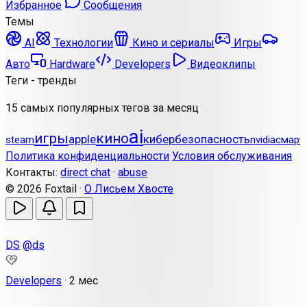
Избранное
Сообщения
Темы
AI
Технологии
Кино и сериалы
Игры
Авто
Hardware
Developers
Видеоклипы
Теги - тренды
15 самых популярных тегов за месяц
ai
игры
кино
apple
кибербезопасность
steam
nvidia
смарт
Политика конфиденциальности
Условия обслуживания
Контакты:
direct chat
·
abuse
© 2026 Foxtail ·
О Лисьем Хвосте
DS
@ds
Developers
·
2 мес