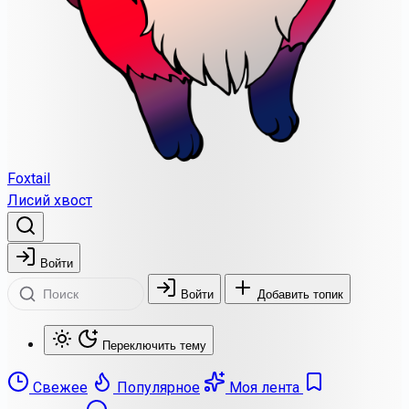
Foxtail
Лисий хвост
Войти
Войти
Добавить топик
Переключить тему
Свежее
Популярное
Моя лента