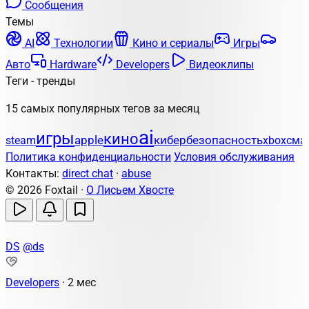
Сообщения
Темы
AI
Технологии
Кино и сериалы
Игры
Авто
Hardware
Developers
Видеоклипы
Теги - тренды
15 самых популярных тегов за месяц
ai
игры
кино
apple
кибербезопасность
steam
xbox
сма
Политика конфиденциальности
Условия обслуживания
Контакты:
direct chat
·
abuse
© 2026 Foxtail ·
О Лисьем Хвосте
DS
@ds
Developers
·
2 мес