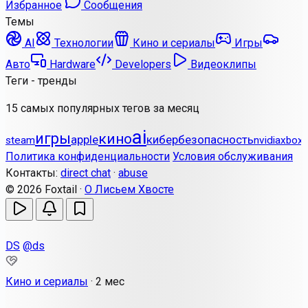
Избранное
Сообщения
Темы
AI
Технологии
Кино и сериалы
Игры
Авто
Hardware
Developers
Видеоклипы
Теги - тренды
15 самых популярных тегов за месяц
ai
игры
кино
apple
кибербезопасность
steam
nvidia
xbox
Политика конфиденциальности
Условия обслуживания
Контакты:
direct chat
·
abuse
© 2026 Foxtail ·
О Лисьем Хвосте
DS
@ds
Кино и сериалы
·
2 мес