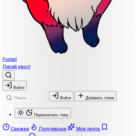
Foxtail
Лисий хвост
Войти
Войти
Добавить топик
Переключить тему
Свежее
Популярное
Моя лента