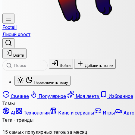
Foxtail
Лисий хвост
Войти
Войти
Добавить топик
Переключить тему
Свежее
Популярное
Моя лента
Избранное
Темы
AI
Технологии
Кино и сериалы
Игры
Авто
Теги - тренды
15 самых популярных тегов за месяц