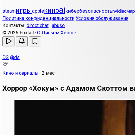
ai
игры
кино
apple
кибербезопасность
steam
nvidia
смар
Политика конфиденциальности
Условия обслуживания
Контакты:
direct chat
·
abuse
© 2026 Foxtail ·
О Лисьем Хвосте
DS
@ds
Кино и сериалы
·
2 мес
Хоррор «Хокум» с Адамом Скоттом в