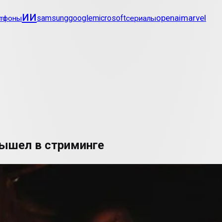
ии
openai
marvel
samsung
google
microsoft
тфоны
сериалы
ышел в стриминге