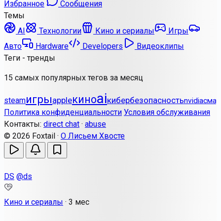
Избранное
Сообщения
Темы
AI
Технологии
Кино и сериалы
Игры
Авто
Hardware
Developers
Видеоклипы
Теги - тренды
15 самых популярных тегов за месяц
ai
игры
кино
apple
кибербезопасность
steam
nvidia
смар
Политика конфиденциальности
Условия обслуживания
Контакты:
direct chat
·
abuse
© 2026 Foxtail ·
О Лисьем Хвосте
DS
@ds
Кино и сериалы
·
3 мес