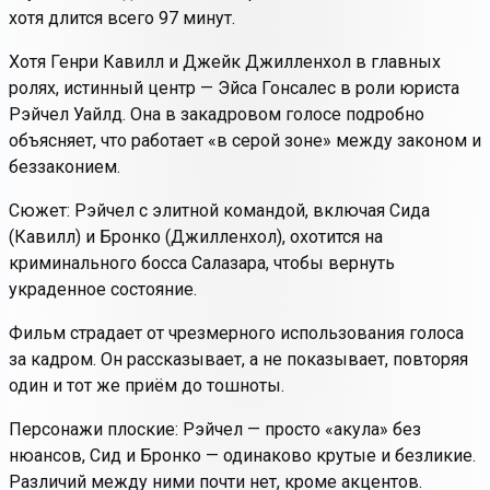
хотя длится всего 97 минут.
Хотя Генри Кавилл и Джейк Джилленхол в главных
ролях, истинный центр — Эйса Гонсалес в роли юриста
Рэйчел Уайлд. Она в закадровом голосе подробно
объясняет, что работает «в серой зоне» между законом и
беззаконием.
Сюжет: Рэйчел с элитной командой, включая Сида
(Кавилл) и Бронко (Джилленхол), охотится на
криминального босса Салазара, чтобы вернуть
украденное состояние.
Фильм страдает от чрезмерного использования голоса
за кадром. Он рассказывает, а не показывает, повторяя
один и тот же приём до тошноты.
Персонажи плоские: Рэйчел — просто «акула» без
нюансов, Сид и Бронко — одинаково крутые и безликие.
Различий между ними почти нет, кроме акцентов.