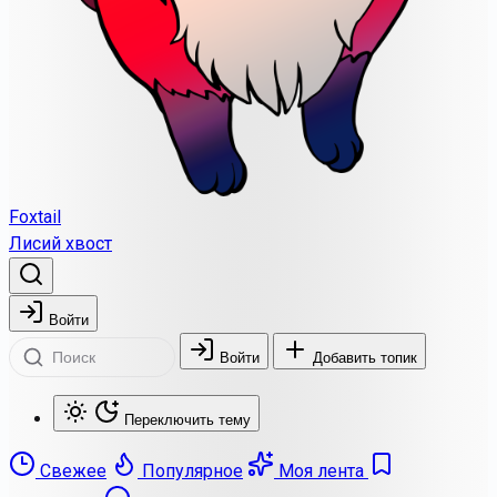
Foxtail
Лисий хвост
Войти
Войти
Добавить топик
Переключить тему
Свежее
Популярное
Моя лента