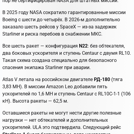
пор не сертифицирован NASA для штатных миссий.
В 2025 году NASA сократило гарантированные миссии
Boeing с шести до четырёх. В 2026-м дополнительно
заказало шесть рейсов у SpaceX — из-за задержек
Starliner и риска перебоев в снабжении МКС.
Все шесть ракет — конфигурация
N22
: без обтекателя,
два боковых ускорителя и ступень Centaur с двумя RL10.
Такая схема создана специально для безопасного
спасения экипажа Starliner при аварии.
Atlas V летала на российском двигателе
РД-180
(тяга
3,83 МН). В миссии Amazon Leo добавили пять
ускорителей по 1,6 МН и ступень Centaur с RL10C-1-1 (106
кН). Высота ракеты — 62,5 м.
Оставшиеся ракеты не могут нести другие полезные
нагрузки — нет обтекателей и дополнительных
ускорителей. ULA это подтвердила. Следующий рейс