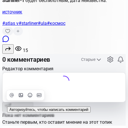
Starliner-1
будет беспилотным, дата неизвестна.
источник
#atlas v
#starliner
#ula
#космос
15
0 комментариев
Старые
Редактор комментария
Улучшить
Text
Отправить
Авторизуйтесь, чтобы написать комментарий
Пока нет комментариев
Станьте первым, кто оставит мнение на этот топик