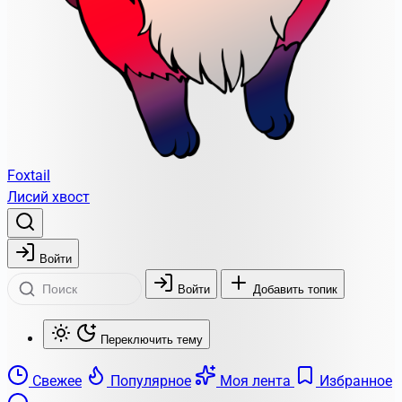
Foxtail
Лисий хвост
Войти
Войти
Добавить топик
Переключить тему
Свежее
Популярное
Моя лента
Избранное