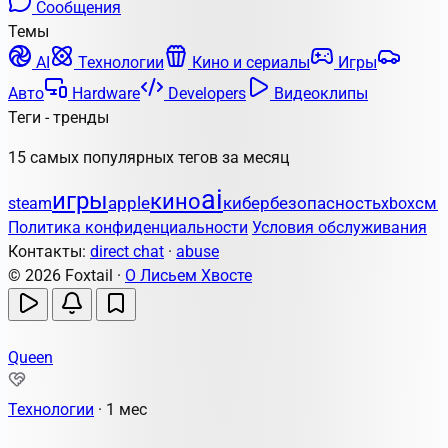
Сообщения
Темы
AI
Технологии
Кино и сериалы
Игры
Авто
Hardware
Developers
Видеоклипы
Теги - тренды
15 самых популярных тегов за месяц
ai
игры
кино
apple
кибербезопасность
steam
xbox
сма
Политика конфиденциальности
Условия обслуживания
Контакты:
direct chat
·
abuse
© 2026 Foxtail ·
О Лисьем Хвосте
Queen
Технологии
·
1 мес