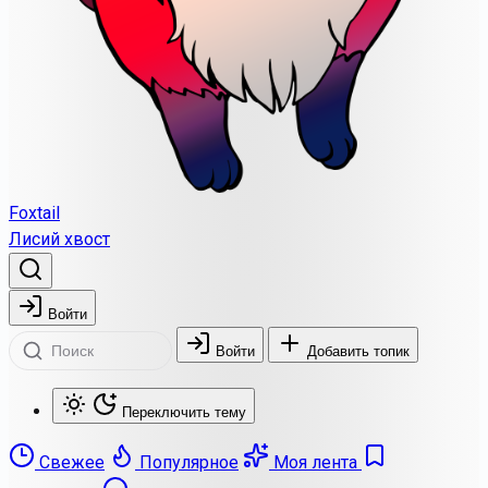
Foxtail
Лисий хвост
Войти
Войти
Добавить топик
Переключить тему
Свежее
Популярное
Моя лента