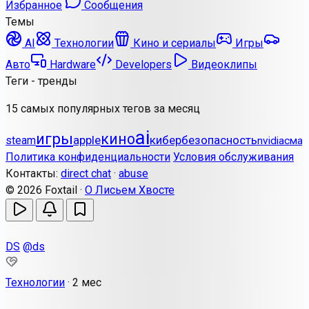
Избранное
Сообщения
Темы
AI
Технологии
Кино и сериалы
Игры
Авто
Hardware
Developers
Видеоклипы
Теги - тренды
15 самых популярных тегов за месяц
ai
игры
кино
apple
кибербезопасность
steam
nvidia
смар
Политика конфиденциальности
Условия обслуживания
Контакты:
direct chat
·
abuse
© 2026 Foxtail ·
О Лисьем Хвосте
DS
@ds
Технологии
·
2 мес