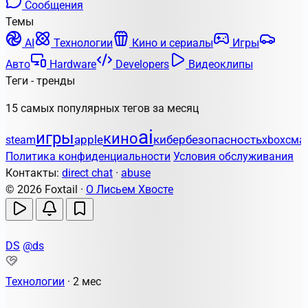
Сообщения
Темы
AI
Технологии
Кино и сериалы
Игры
Авто
Hardware
Developers
Видеоклипы
Теги - тренды
15 самых популярных тегов за месяц
ai
игры
кино
apple
кибербезопасность
steam
xbox
сма
Политика конфиденциальности
Условия обслуживания
Контакты:
direct chat
·
abuse
© 2026 Foxtail ·
О Лисьем Хвосте
DS
@ds
Технологии
·
2 мес