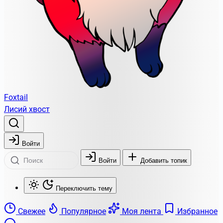
Foxtail
Лисий хвост
Войти
Войти
Добавить топик
Переключить тему
Свежее
Популярное
Моя лента
Избранное