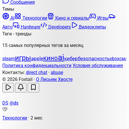
Сообщения
Темы
AI
Технологии
Кино и сериалы
Игры
Авто
Hardware
Developers
Видеоклипы
Теги - тренды
15 самых популярных тегов за месяц
ai
игры
кино
apple
кибербезопасность
steam
xbox
сма
Политика конфиденциальности
Условия обслуживания
Контакты:
direct chat
·
abuse
© 2026 Foxtail ·
О Лисьем Хвосте
DS
@ds
Технологии
·
2 мес