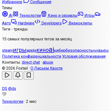
Избранное
Сообщения
Темы
AI
Технологии
Кино и сериалы
Игры
Авто
Hardware
Developers
Видеоклипы
Теги - тренды
15 самых популярных тегов за месяц
ai
игры
кино
apple
кибербезопасность
steam
nvidia
xbox
Политика конфиденциальности
Условия обслуживания
Контакты:
direct chat
·
abuse
© 2026 Foxtail ·
О Лисьем Хвосте
DS
@ds
Технологии
·
2 мес