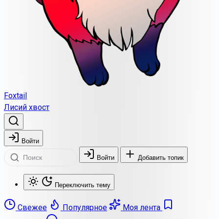
Foxtail
Лисий хвост
Войти
Войти
Добавить топик
Переключить тему
Свежее
Популярное
Моя лента