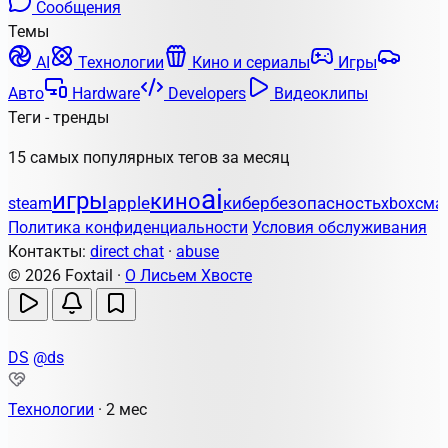
Сообщения
Темы
AI
Технологии
Кино и сериалы
Игры
Авто
Hardware
Developers
Видеоклипы
Теги - тренды
15 самых популярных тегов за месяц
ai
игры
кино
apple
кибербезопасность
steam
xbox
сма
Политика конфиденциальности
Условия обслуживания
Контакты:
direct chat
·
abuse
© 2026 Foxtail ·
О Лисьем Хвосте
DS
@ds
Технологии
·
2 мес