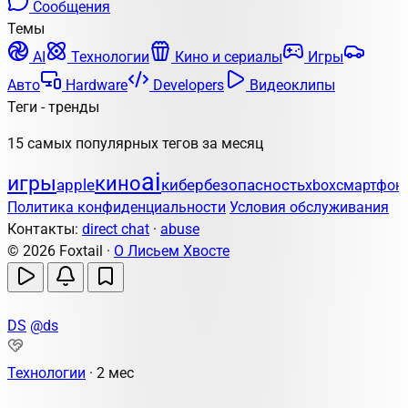
Сообщения
Темы
AI
Технологии
Кино и сериалы
Игры
Авто
Hardware
Developers
Видеоклипы
Теги - тренды
15 самых популярных тегов за месяц
ai
игры
кино
apple
кибербезопасность
xbox
смартфон
Политика конфиденциальности
Условия обслуживания
Контакты:
direct chat
·
abuse
© 2026 Foxtail ·
О Лисьем Хвосте
DS
@ds
Технологии
·
2 мес