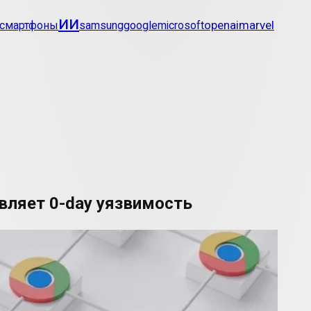
ии
openai
marvel
смартфоны
samsung
google
microsoft
вляет 0-day уязвимость