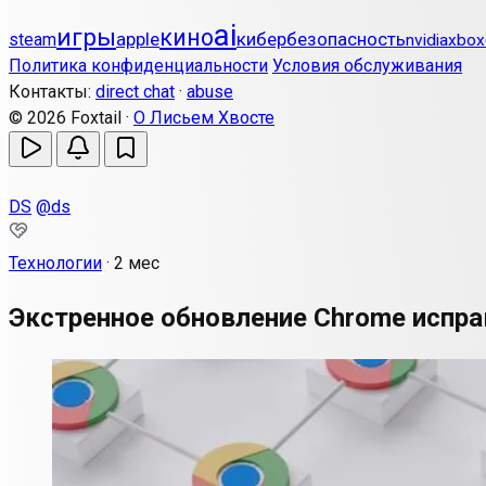
ai
игры
кино
apple
кибербезопасность
steam
nvidia
xbox
Политика конфиденциальности
Условия обслуживания
Контакты:
direct chat
·
abuse
© 2026 Foxtail ·
О Лисьем Хвосте
DS
@ds
Технологии
·
2 мес
Экстренное обновление Chrome испра