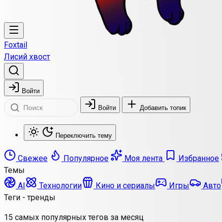
Foxtail
Лисий хвост
Войти
Войти
Добавить топик
Переключить тему
Свежее
Популярное
Моя лента
Избранное
Темы
AI
Технологии
Кино и сериалы
Игры
Авто
Теги - тренды
15 самых популярных тегов за месяц