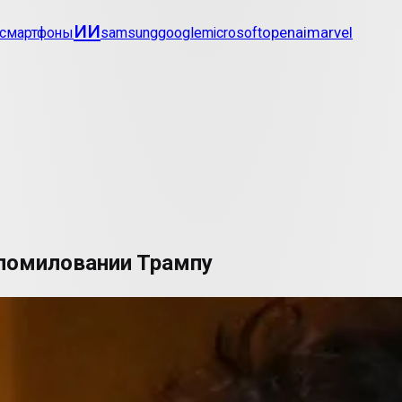
ии
openai
marvel
смартфоны
samsung
google
microsoft
 помиловании Трампу