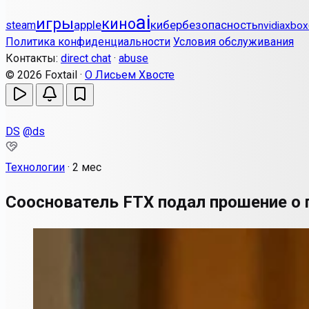
ai
игры
кино
apple
кибербезопасность
steam
nvidia
xbox
Политика конфиденциальности
Условия обслуживания
Контакты:
direct chat
·
abuse
© 2026 Foxtail ·
О Лисьем Хвосте
DS
@ds
Технологии
·
2 мес
Сооснователь FTX подал прошение о