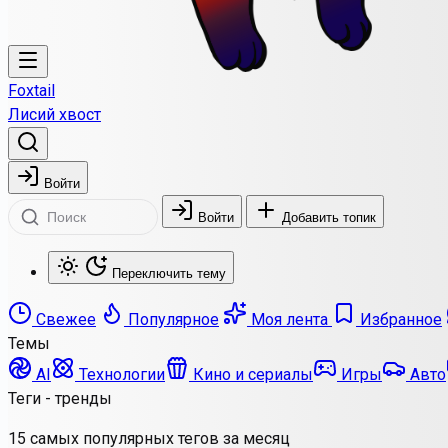
Foxtail
Лисий хвост
Войти
Войти
Добавить топик
Переключить тему
Свежее
Популярное
Моя лента
Избранное
Темы
AI
Технологии
Кино и сериалы
Игры
Авто
Теги - тренды
15 самых популярных тегов за месяц