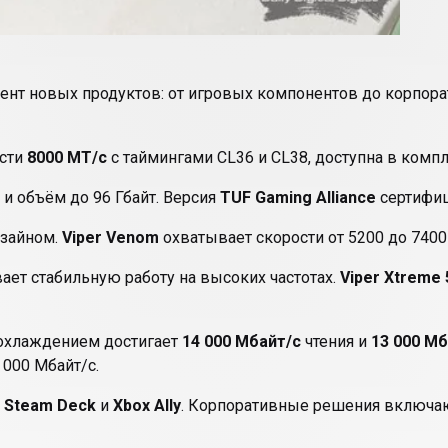
нт новых продуктов: от игровых компонентов до корпора
ости
8000 МТ/с
с таймингами CL36 и CL38, доступна в компле
 и объём до 96 Гбайт. Версия
TUF Gaming Alliance
сертифиц
изайном.
Viper Venom
охватывает скорости от 5200 до 7400
вает стабильную работу на высоких частотах.
Viper Xtreme
м охлаждением достигает
14 000 Мбайт/с
чтения и
13 000 Мб
000 Мбайт/с.
,
Steam Deck
и
Xbox Ally
. Корпоративные решения включ