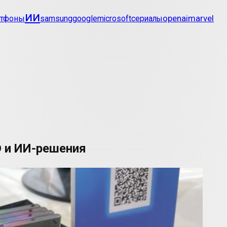
ии
openai
marvel
ртфоны
samsung
google
microsoft
сериалы
D и ИИ-решения