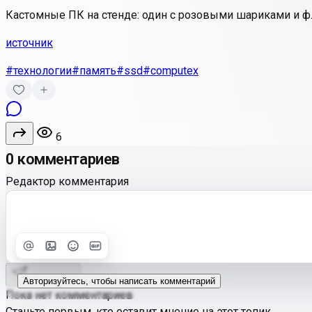
Кастомные ПК на стенде: один с розовыми шариками и фла
источник
#технологии
#память
#ssd
#computex
6
0 комментариев
Редактор комментария
Улучшить
Text
Отправить
Авторизуйтесь, чтобы написать комментарий
Пока нет комментариев
Станьте первым, кто оставит мнение на этот топик