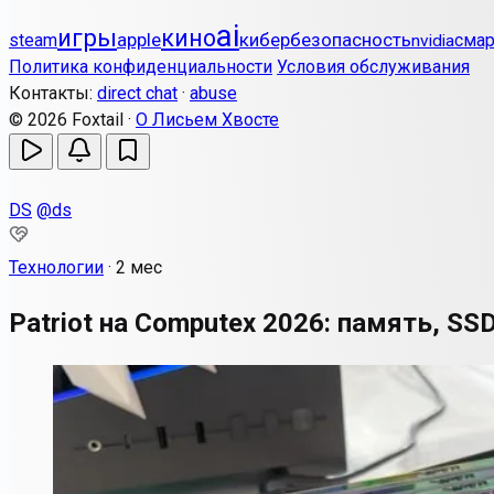
ai
игры
кино
apple
кибербезопасность
steam
сма
nvidia
Политика конфиденциальности
Условия обслуживания
Контакты:
direct chat
·
abuse
© 2026 Foxtail ·
О Лисьем Хвосте
DS
@ds
Технологии
·
2 мес
Patriot на Computex 2026: память, SS