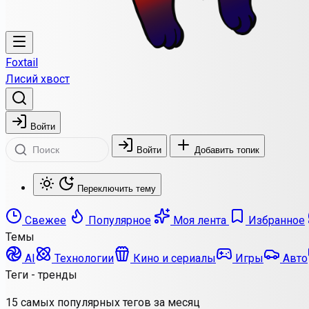
Foxtail
Лисий хвост
Войти
Войти
Добавить топик
Переключить тему
Свежее
Популярное
Моя лента
Избранное
Темы
AI
Технологии
Кино и сериалы
Игры
Авто
Теги - тренды
15 самых популярных тегов за месяц