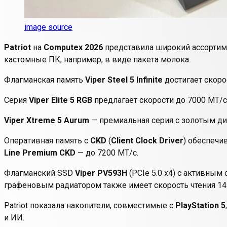
image source
Patriot
на
Computex 2026
представила широкий ассортиме
кастомные ПК, например, в виде пакета молока.
Флагманская память
Viper Steel 5 Infinite
достигает скор
Серия
Viper Elite 5 RGB
предлагает скорости до 7000 МТ/с
Viper Xtreme 5 Aurum
— премиальная серия с золотым д
Оперативная память с
CKD
(
Client Clock Driver
) обеспечи
Line Premium CKD
— до 7200 МТ/с.
Флагманский SSD
Viper PV593H
(PCIe 5.0 x4) с активны
графеновым радиатором также имеет скорость чтения 14 
Patriot показала накопители, совместимые с
PlayStation 5
и ИИ.