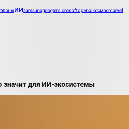
ии
openai
marvel
ртфоны
samsung
google
microsoft
космос
то значит для ИИ-экосистемы