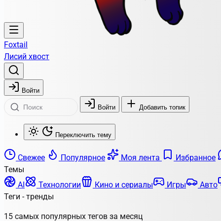
Foxtail
Лисий хвост
Войти
Войти
Добавить топик
Переключить тему
Свежее
Популярное
Моя лента
Избранное
Темы
AI
Технологии
Кино и сериалы
Игры
Авто
Теги - тренды
15 самых популярных тегов за месяц