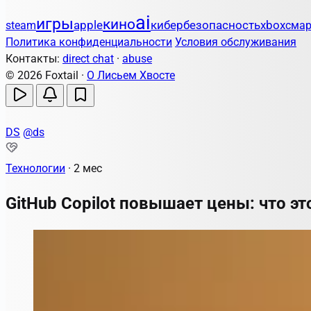
ai
игры
кино
apple
кибербезопасность
steam
xbox
сма
Политика конфиденциальности
Условия обслуживания
Контакты:
direct chat
·
abuse
© 2026 Foxtail ·
О Лисьем Хвосте
DS
@ds
Технологии
·
2 мес
GitHub Copilot повышает цены: что э