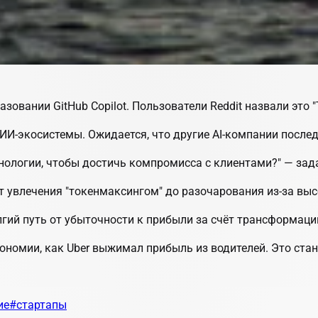
зовании GitHub Copilot. Пользователи Reddit назвали это 
 ИИ-экосистемы. Ожидается, что другие AI-компании после
хнологии, чтобы достичь компромисса с клиентами?"
— зада
т увлечения "токенмаксингом" до разочарования из-за выс
лгий путь от убыточности к прибыли за счёт трансформаци
экономии, как Uber выжимал прибыль из водителей. Это ст
ие
#стартапы