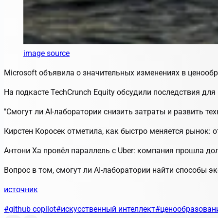
image source
Microsoft объявила о значительных изменениях в ценообра
На подкасте TechCrunch Equity обсудили последствия для
"Смогут ли AI-лаборатории снизить затраты и развить те
Кирстен Коросек отметила, как быстро меняется рынок: о
Антони Ха провёл параллель с Uber: компания прошла до
Вопрос в том, смогут ли AI-лаборатории найти способы 
источник
#github copilot
#искусственный интеллект
#ценообразован