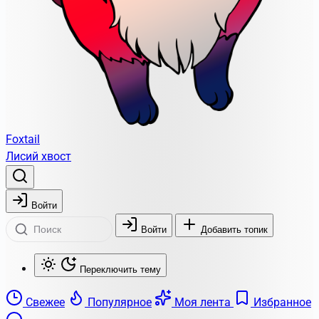
Foxtail
Лисий хвост
Войти
Войти
Добавить топик
Переключить тему
Свежее
Популярное
Моя лента
Избранное