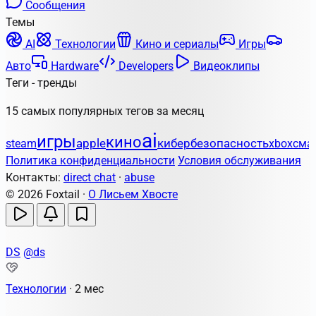
Сообщения
Темы
AI
Технологии
Кино и сериалы
Игры
Авто
Hardware
Developers
Видеоклипы
Теги - тренды
15 самых популярных тегов за месяц
ai
игры
кино
apple
кибербезопасность
steam
xbox
сма
Политика конфиденциальности
Условия обслуживания
Контакты:
direct chat
·
abuse
© 2026 Foxtail ·
О Лисьем Хвосте
DS
@ds
Технологии
·
2 мес