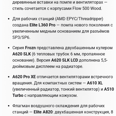
деревянные вставки на помпе и вентиляторах —
стиль сочетается с корпусами Flow 500 Wood.
Для рабочих станций (AMD EPYC/Threadripper)
создана
Elite L360 Pro
— помпа нового поколения с
увеличенным медным основанием для разъёмов
SP3/SP6.
Серия
Frozn
представлена двухбашенным кулером
A620 SLK
(6 тепловых трубок 6 мм, пропаянное
основание). Версия
A620 SLK LCD
дополнена 5,5-
дюймовым дисплеем на радиаторе.
A620 Pro XE
отличается вентиляторами встречного
вращения. Для компактных систем —
A610 XL
(увеличенный радиатор, тонкий вентилятор) и
A510
Turbo
с направляющим кожухом.
Флагман воздушного охлаждения для рабочих
станций —
Elite A820
: двухбашенная конструкция, 8