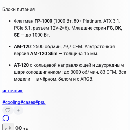
Блоки питания
Флагман
FP-1000
(1000 Вт, 80+ Platinum, ATX 3.1,
PCIe 5.1, разъём 12V-2×6). Младшие серии
FG, DK,
SE
— до 1000 Вт.
AM-120
: 2500 об/мин, 79,7 CFM. Ультратонкая
версия
AM-120 Slim
— толщина 15 мм.
AT-120
с кольцевой направляющей и двухрядным
шарикоподшипником: до 3000 об/мин, 83 CFM. Все
модели — в чёрном, белом и с ARGB.
источник
#cooling
#cases
#psu
16