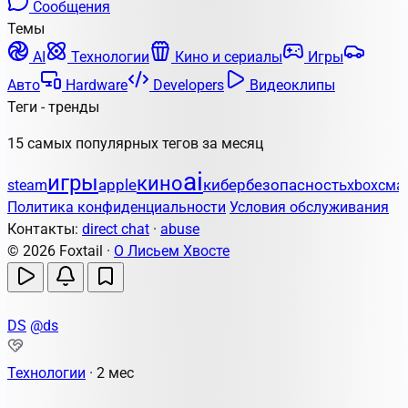
Сообщения
Темы
AI
Технологии
Кино и сериалы
Игры
Авто
Hardware
Developers
Видеоклипы
Теги - тренды
15 самых популярных тегов за месяц
ai
игры
кино
apple
кибербезопасность
steam
xbox
сма
Политика конфиденциальности
Условия обслуживания
Контакты:
direct chat
·
abuse
© 2026 Foxtail ·
О Лисьем Хвосте
DS
@ds
Технологии
·
2 мес