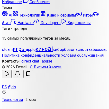
Избранное
Сообщения
Темы
AI
Технологии
Кино и сериалы
Игры
Авто
Hardware
Developers
Видеоклипы
Теги - тренды
15 самых популярных тегов за месяц
ai
игры
кино
apple
кибербезопасность
steam
смар
xbox
Политика конфиденциальности
Условия обслуживания
Контакты:
direct chat
·
abuse
© 2026 Foxtail ·
О Лисьем Хвосте
DS
@ds
Технологии
·
2 мес