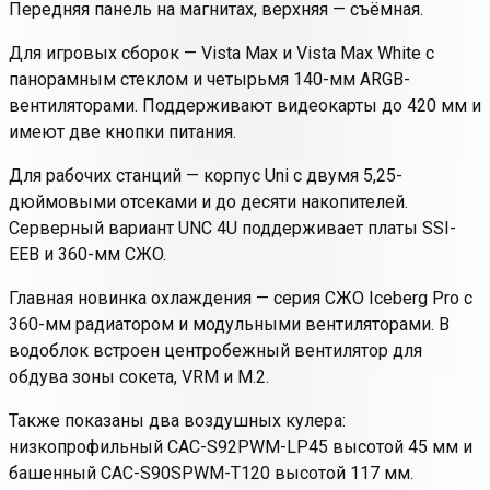
Передняя панель на магнитах, верхняя — съёмная.
Для игровых сборок — Vista Max и Vista Max White с
панорамным стеклом и четырьмя 140-мм ARGB-
вентиляторами. Поддерживают видеокарты до 420 мм и
имеют две кнопки питания.
Для рабочих станций — корпус Uni с двумя 5,25-
дюймовыми отсеками и до десяти накопителей.
Серверный вариант UNC 4U поддерживает платы SSI-
EEB и 360-мм СЖО.
Главная новинка охлаждения — серия СЖО Iceberg Pro с
360-мм радиатором и модульными вентиляторами. В
водоблок встроен центробежный вентилятор для
обдува зоны сокета, VRM и M.2.
Также показаны два воздушных кулера:
низкопрофильный CAC-S92PWM-LP45 высотой 45 мм и
башенный CAC-S90SPWM-T120 высотой 117 мм.