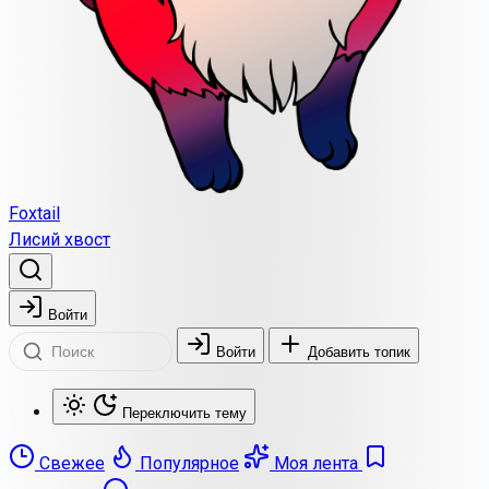
Foxtail
Лисий хвост
Войти
Войти
Добавить топик
Переключить тему
Свежее
Популярное
Моя лента