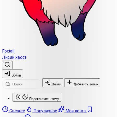
Foxtail
Лисий хвост
Войти
Войти
Добавить топик
Переключить тему
Свежее
Популярное
Моя лента