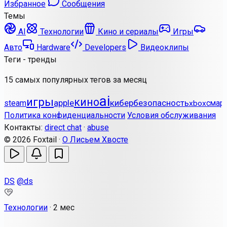
Избранное
Сообщения
Темы
AI
Технологии
Кино и сериалы
Игры
Авто
Hardware
Developers
Видеоклипы
Теги - тренды
15 самых популярных тегов за месяц
ai
игры
кино
apple
кибербезопасность
steam
смар
xbox
Политика конфиденциальности
Условия обслуживания
Контакты:
direct chat
·
abuse
© 2026 Foxtail ·
О Лисьем Хвосте
DS
@ds
Технологии
·
2 мес