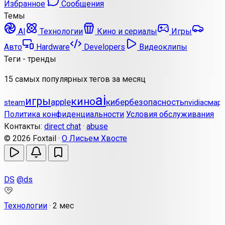
Избранное
Сообщения
Темы
AI
Технологии
Кино и сериалы
Игры
Авто
Hardware
Developers
Видеоклипы
Теги - тренды
15 самых популярных тегов за месяц
ai
игры
кино
apple
кибербезопасность
steam
nvidia
смар
Политика конфиденциальности
Условия обслуживания
Контакты:
direct chat
·
abuse
© 2026 Foxtail ·
О Лисьем Хвосте
DS
@ds
Технологии
·
2 мес