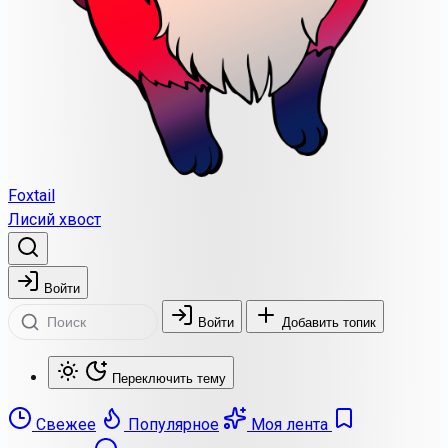
Foxtail
Лисий хвост
Войти
Войти
Добавить топик
Переключить тему
Свежее
Популярное
Моя лента